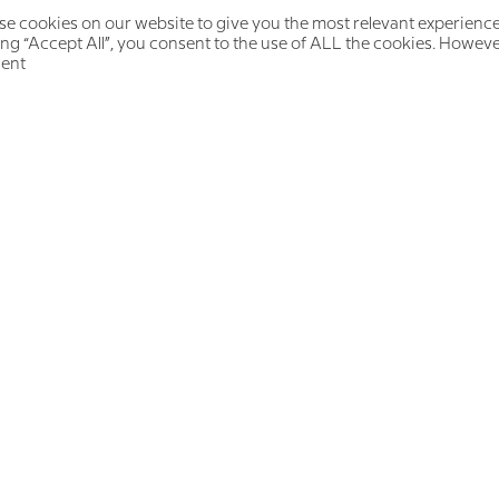
e cookies on our website to give you the most relevant experienc
ing “Accept All”, you consent to the use of ALL the cookies. However
ent.
NILI* 36
ending so much time, money, and energy on ever
nd alternative treatment available, I had basica
 my life could ever get any better. When I came a
I was very depressed, but immediately understoo
as completely different from anything I’d ever tr
ut surely, through the group, I have realized that