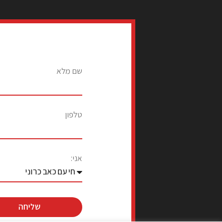
שם מלא
טלפון
אני:
שליחה