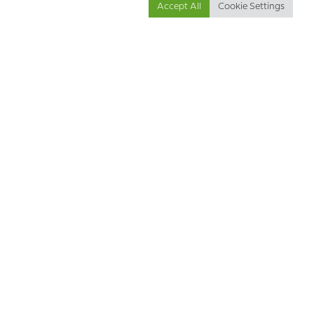
Accept All
Cookie Settings
כאב כרוני וגזלייטינג: אף אחד לא מכיר אותנו טוב
יותר מאיתנו
מול פקפוק וערעור, האם אנחנו יכולים למצוא את הכוח להחזיק
בחוויות שלנו ולסנגור עבור עצמנו?