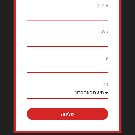
אימייל
טלפון
עיר
אני:
שליחה