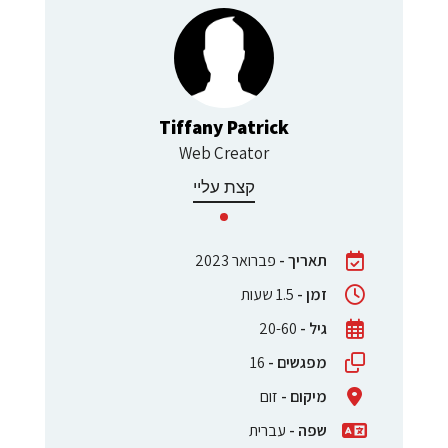
k
Tiffany Patrick
Web Creator
קצת עליי
תאריך -
פברואר 2023
זמן -
1.5 שעות
גיל -
20-60
מפגשים -
16
מיקום -
זום
שפה -
עברית